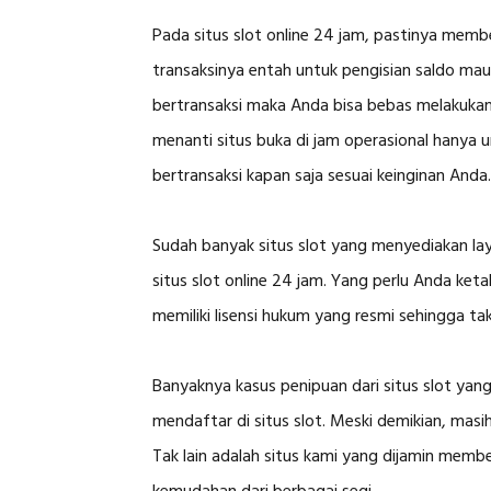
Pada situs slot online 24 jam, pastinya memb
transaksinya entah untuk pengisian saldo mau
bertransaksi maka Anda bisa bebas melakuka
menanti situs buka di jam operasional hanya u
bertransaksi kapan saja sesuai keinginan Anda
Sudah banyak situs slot yang menyediakan lay
situs slot online 24 jam. Yang perlu Anda ket
memiliki lisensi hukum yang resmi sehingga 
Banyaknya kasus penipuan dari situs slot yan
mendaftar di situs slot. Meski demikian, masih
Tak lain adalah situs kami yang dijamin mem