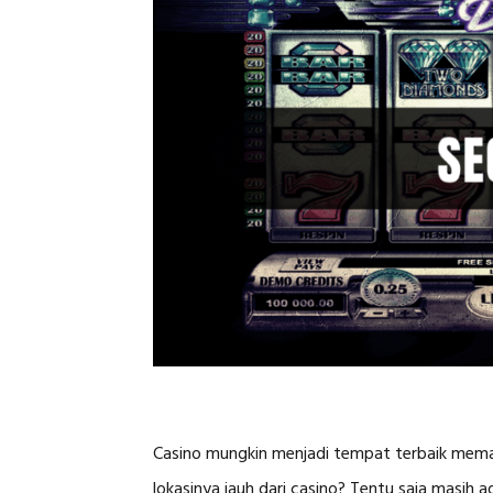
Casino mungkin menjadi tempat terbaik memai
lokasinya jauh dari casino? Tentu saja masih 