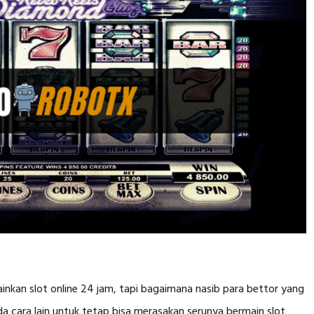
nkan slot online 24 jam, tapi bagaimana nasib para bettor yang
ada cara lain untuk tetap bisa merasakan serunya bermain slot