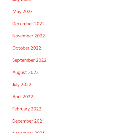
May 2023
December 2022
November 2022
October 2022
September 2022
August 2022
July 2022
April 2022
February 2022
December 2021