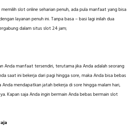
 memilih slot online seharian penuh, ada pula manfaat yang bisa
engan layanan penuh ini. Tanpa basa – basi lagi inilah dua
ergabung dalam situs slot 24 jam;
 Anda manfaat tersendiri, terutama jika Anda adalah seorang
da saat ini bekerja dari pagi hingga sore, maka Anda bisa bebas
a Anda mendapatkan jatah bekerja di sore hingga malam hari,
nya. Kapan saja Anda ingin bermain Anda bebas bermain slot
aja