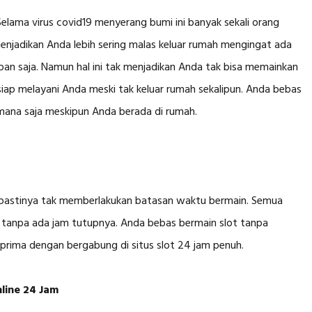
elama virus covid19 menyerang bumi ini banyak sekali orang
enjadikan Anda lebih sering malas keluar rumah mengingat ada
n saja. Namun hal ini tak menjadikan Anda tak bisa memainkan
 siap melayani Anda meski tak keluar rumah sekalipun. Anda bebas
imana saja meskipun Anda berada di rumah.
h pastinya tak memberlakukan batasan waktu bermain. Semua
s tanpa ada jam tutupnya. Anda bebas bermain slot tanpa
prima dengan bergabung di situs slot 24 jam penuh.
line 24 Jam