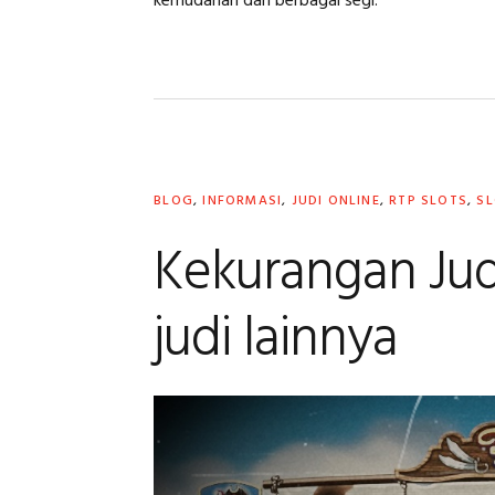
kemudahan dari berbagai segi.
BLOG
,
INFORMASI
,
JUDI ONLINE
,
RTP SLOTS
,
S
Kekurangan Jud
judi lainnya