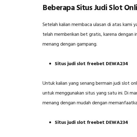
Beberapa Situs
Judi Slot On
Setelah kalian membaca ulasan di atas kami ya
telah memberikan bet gratis, karena dengan i
menang dengan gampang.
Situs judi slot freebet DEWA234
Untuk kalian yang senang bermain judi slot o
untuk menggunakan situs yang satu ini. Di ma
menang dengan mudah dengan memanfaatkan 
Situs judi slot freebet DEWA234