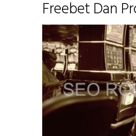
Freebet Dan Pr