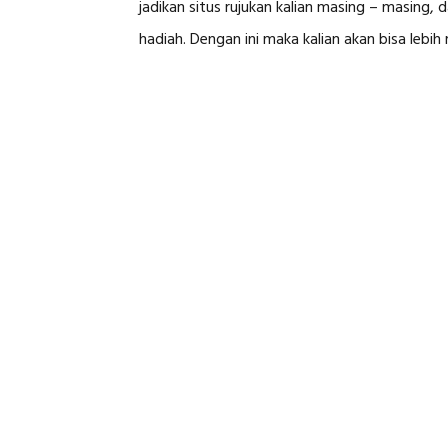
jadikan situs rujukan kalian masing – masing,
hadiah. Dengan ini maka kalian akan bisa leb