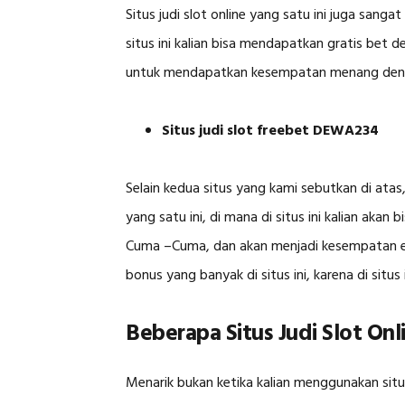
Situs judi slot online yang satu ini juga san
situs ini kalian bisa mendapatkan gratis bet
untuk mendapatkan kesempatan menang deng
Situs judi slot freebet DEWA234
Selain kedua situs yang kami sebutkan di atas
yang satu ini, di mana di situs ini kalian a
Cuma –Cuma, dan akan menjadi kesempatan ema
bonus yang banyak di situs ini, karena di situ
Beberapa Situs
Judi Slot On
Menarik bukan ketika kalian menggunakan situs