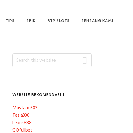
TIPS
TRIK
RTP SLOTS
TENTANG KAMI
Primary
Search
this
website
Sidebar
WEBSITE REKOMENDASI 1
S
Mustang303
Tesla338
Lexus888
QQfullbet