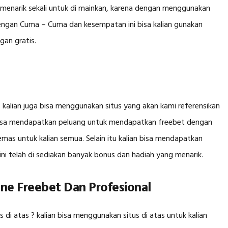
gat menarik sekali untuk di mainkan, karena dengan menggunakan
 dengan Cuma – Cuma dan kesempatan ini bisa kalian gunakan
an gratis.
, kalian juga bisa menggunakan situs yang akan kami referensikan
kan bisa mendapatkan peluang untuk mendapatkan freebet dengan
s untuk kalian semua. Selain itu kalian bisa mendapatkan
s ini telah di sediakan banyak bonus dan hadiah yang menarik.
line Freebet
Dan Profesional
 di atas ? kalian bisa menggunakan situs di atas untuk kalian