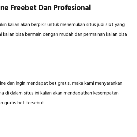
line Freebet
Dan Profesional
kin kalian akan berpikir untuk menemukan situs judi slot yang
ni kalian bisa bermain dengan mudah dan permainan kalian bisa
nline dan ingin mendapat bet gratis, maka kami menyarankan
na di dalam situs ini kalian akan mendapatkan kesempatan
gratis bet tersebut.