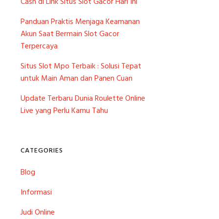
Cash di Link Situs Slot Gacor Hari Ini
Panduan Praktis Menjaga Keamanan
Akun Saat Bermain Slot Gacor
Terpercaya
Situs Slot Mpo Terbaik : Solusi Tepat
untuk Main Aman dan Panen Cuan
Update Terbaru Dunia Roulette Online
Live yang Perlu Kamu Tahu
CATEGORIES
Blog
Informasi
Judi Online