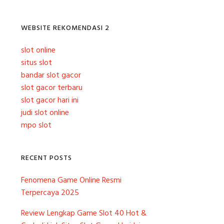
WEBSITE REKOMENDASI 2
slot online
situs slot
bandar slot gacor
slot gacor terbaru
slot gacor hari ini
judi slot online
mpo slot
RECENT POSTS
Fenomena Game Online Resmi
Terpercaya 2025
Review Lengkap Game Slot 40 Hot &