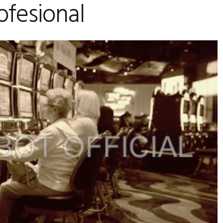
ofesional