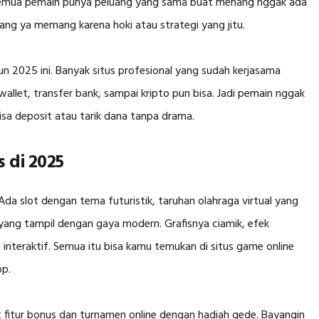
 semua pemain punya peluang yang sama buat menang nggak ada
ang ya memang karena hoki atau strategi yang jitu.
n 2025 ini. Banyak situs profesional yang sudah kerjasama
llet, transfer bank, sampai kripto pun bisa. Jadi pemain nggak
ng bisa deposit atau tarik dana tanpa drama.
s di 2025
Ada slot dengan tema futuristik, taruhan olahraga virtual yang
k yang tampil dengan gaya modern. Grafisnya ciamik, efek
 interaktif. Semua itu bisa kamu temukan di situs game online
op.
 fitur bonus dan turnamen online dengan hadiah gede. Bayangin