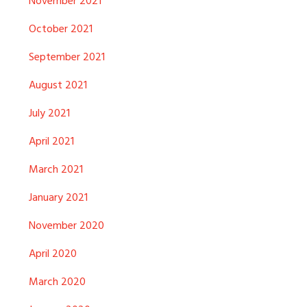
November 2021
October 2021
September 2021
August 2021
July 2021
April 2021
March 2021
January 2021
November 2020
April 2020
March 2020