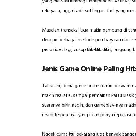
yang diawasi lembaga independen. Artinya,
rekayasa, nggak ada settingan. Jadi yang men
Masalah transaksi juga makin gampang di tahu
dengan berbagai metode pembayaran dari e-wa
perlu ribet lagi, cukup klik-klik dikit, langsu
Jenis Game Online Paling Hit
Tahun ini, dunia game online makin berwarna. 
makin realistis, sampai permainan kartu klasi
suaranya bikin nagih, dan gameplay-nya makin
resmi terpercaya yang udah punya reputasi t
Nggak cuma itu, sekarang juga banyak banget