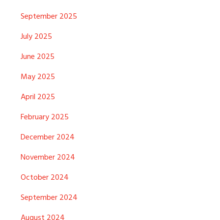
September 2025
July 2025
June 2025
May 2025
April 2025
February 2025
December 2024
November 2024
October 2024
September 2024
August 2024