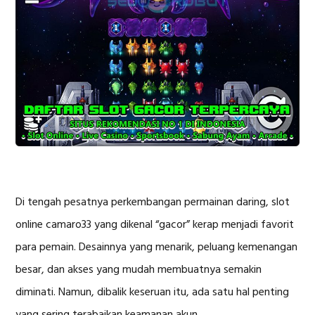
Di tengah pesatnya perkembangan permainan daring, slot
online camaro33 yang dikenal “gacor” kerap menjadi favorit
para pemain. Desainnya yang menarik, peluang kemenangan
besar, dan akses yang mudah membuatnya semakin
diminati. Namun, dibalik keseruan itu, ada satu hal penting