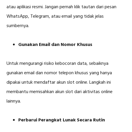
atau aplikasi resmi. Jangan pernah klik tautan dari pesan
WhatsApp, Telegram, atau email yang tidak jelas
sumbernya.
Gunakan Email dan Nomor Khusus
Untuk mengurangi risiko kebocoran data, sebaiknya
gunakan email dan nomor telepon khusus yang hanya
dipakai untuk mendaftar akun slot online. Langkah ini
membantu memisahkan akun slot dari aktivitas online
lainnya.
Perbarui Perangkat Lunak Secara Rutin