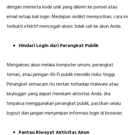
dengan meminta kode unik yang dikirim ke ponsel atau
email setiap kali login. Meskipun sedikit merepotkan, cara ini
terbukti efektif mencegah akses tidak sah ke akun Anda.
Hindari Login dari Perangkat Publik
Mengakses akun melalui komputer umum, perangkat
teman, atau jaringan Wi-Fi publik memiliki risiko tinggi.
Perangkat semacam itu rentan terhadap malware atau
keylogger yang dapat merekam aktivitas Anda. Jika
terpaksa menggunakan perangkat publik, pastikan selalu
logout dan jangan menyimpan informasi login di browser.
Pantau Riwayat Aktivitas Akun