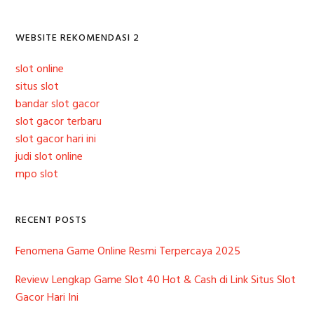
WEBSITE REKOMENDASI 2
slot online
situs slot
bandar slot gacor
slot gacor terbaru
slot gacor hari ini
judi slot online
mpo slot
RECENT POSTS
Fenomena Game Online Resmi Terpercaya 2025
Review Lengkap Game Slot 40 Hot & Cash di Link Situs Slot
Gacor Hari Ini