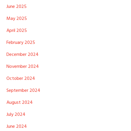
June 2025
May 2025
April 2025
February 2025
December 2024
November 2024
October 2024
September 2024
August 2024
July 2024
June 2024