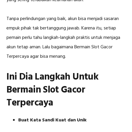
yang sering terabaikan keamanan akun.
Tanpa perlindungan yang baik, akun bisa menjadi sasaran
empuk pihak tak bertanggung jawab. Karena itu, setiap
pemain perlu tahu langkah-langkah praktis untuk menjaga
akun tetap aman. Lalu bagaimana Bermain Slot Gacor
Terpercaya agar bisa menang.
Ini Dia Langkah Untuk
Bermain Slot Gacor
Terpercaya
Buat Kata Sandi Kuat dan Unik