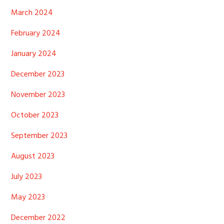
March 2024
February 2024
January 2024
December 2023
November 2023
October 2023
September 2023
August 2023
July 2023
May 2023
December 2022