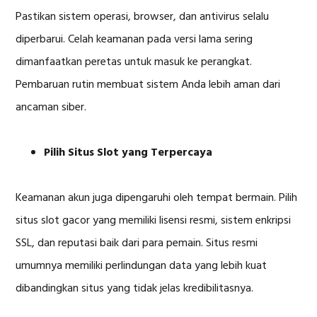
Pastikan sistem operasi, browser, dan antivirus selalu
diperbarui. Celah keamanan pada versi lama sering
dimanfaatkan peretas untuk masuk ke perangkat.
Pembaruan rutin membuat sistem Anda lebih aman dari
ancaman siber.
Pilih Situs Slot yang Terpercaya
Keamanan akun juga dipengaruhi oleh tempat bermain. Pilih
situs slot gacor yang memiliki lisensi resmi, sistem enkripsi
SSL, dan reputasi baik dari para pemain. Situs resmi
umumnya memiliki perlindungan data yang lebih kuat
dibandingkan situs yang tidak jelas kredibilitasnya.