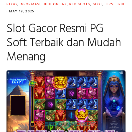
BLOG
,
INFORMASI
,
JUDI ONLINE
,
RTP SLOTS
,
SLOT
,
TIPS
,
TRIK
·
MAY 18, 2025
Slot Gacor Resmi PG
Soft Terbaik dan Mudah
Menang