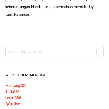
keberuntungan Irlandia, setiap permainan memiliki daya
tarik tersendiri.
Primary
Search
this
Sidebar
website
WEBSITE REKOMENDASI 1
Mustang303
Tesla338
Lexus888
QQfullbet