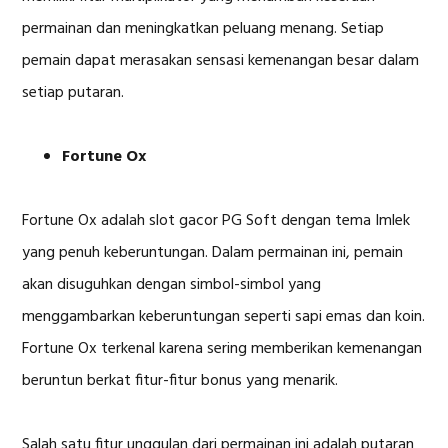
permainan dan meningkatkan peluang menang. Setiap
pemain dapat merasakan sensasi kemenangan besar dalam
setiap putaran.
Fortune Ox
Fortune Ox adalah slot gacor PG Soft dengan tema Imlek
yang penuh keberuntungan. Dalam permainan ini, pemain
akan disuguhkan dengan simbol-simbol yang
menggambarkan keberuntungan seperti sapi emas dan koin.
Fortune Ox terkenal karena sering memberikan kemenangan
beruntun berkat fitur-fitur bonus yang menarik.
Salah satu fitur unggulan dari permainan ini adalah putaran