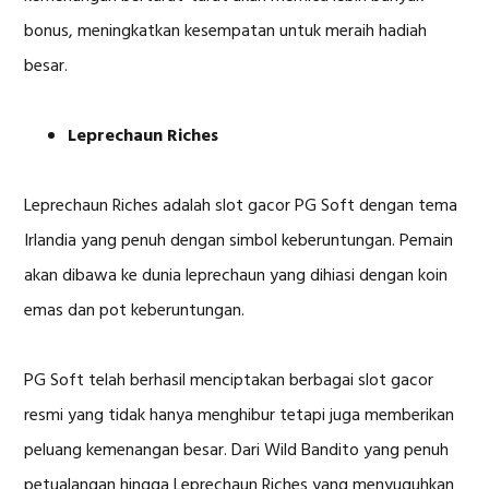
bonus, meningkatkan kesempatan untuk meraih hadiah
besar.
Leprechaun Riches
Leprechaun Riches adalah slot gacor PG Soft dengan tema
Irlandia yang penuh dengan simbol keberuntungan. Pemain
akan dibawa ke dunia leprechaun yang dihiasi dengan koin
emas dan pot keberuntungan.
PG Soft telah berhasil menciptakan berbagai slot gacor
resmi yang tidak hanya menghibur tetapi juga memberikan
peluang kemenangan besar. Dari Wild Bandito yang penuh
petualangan hingga Leprechaun Riches yang menyuguhkan