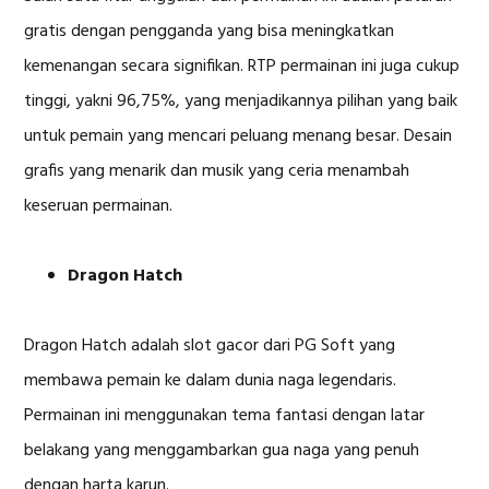
gratis dengan pengganda yang bisa meningkatkan
kemenangan secara signifikan. RTP permainan ini juga cukup
tinggi, yakni 96,75%, yang menjadikannya pilihan yang baik
untuk pemain yang mencari peluang menang besar. Desain
grafis yang menarik dan musik yang ceria menambah
keseruan permainan.
Dragon Hatch
Dragon Hatch adalah slot gacor dari PG Soft yang
membawa pemain ke dalam dunia naga legendaris.
Permainan ini menggunakan tema fantasi dengan latar
belakang yang menggambarkan gua naga yang penuh
dengan harta karun.