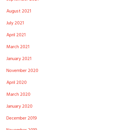
August 2021
July 2021
April 2021
March 2021
January 2021
November 2020
April 2020
March 2020
January 2020
December 2019