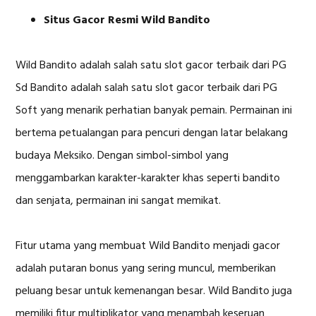
Situs Gacor Resmi Wild Bandito
Wild Bandito adalah salah satu slot gacor terbaik dari PG
Sd Bandito adalah salah satu slot gacor terbaik dari PG
Soft yang menarik perhatian banyak pemain. Permainan ini
bertema petualangan para pencuri dengan latar belakang
budaya Meksiko. Dengan simbol-simbol yang
menggambarkan karakter-karakter khas seperti bandito
dan senjata, permainan ini sangat memikat.
Fitur utama yang membuat Wild Bandito menjadi gacor
adalah putaran bonus yang sering muncul, memberikan
peluang besar untuk kemenangan besar. Wild Bandito juga
memiliki fitur multiplikator yang menambah keseruan