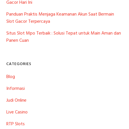
Gacor Hari Ini
Panduan Praktis Menjaga Keamanan Akun Saat Bermain
Slot Gacor Terpercaya
Situs Slot Mpo Terbaik : Solusi Tepat untuk Main Aman dan
Panen Cuan
CATEGORIES
Blog
Informasi
Judi Online
Live Casino
RTP Slots