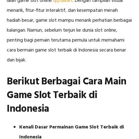
ialah game slot online
qqfullbet
. Dengan tampilan visual
menarik, fitur-fitur interaktif, dan kesempatan meraih
hadiah besar, game slot mampu menarik perhatian berbagai
kalangan. Namun, sebelum terjun ke dunia slot online,
penting bagi pemain terutama pemula untuk memahami
cara bermain game slot terbaik di Indonesia secara benar
dan bijak.
Berikut Berbagai Cara Main
Game Slot Terbaik di
Indonesia
Kenali Dasar Permainan Game Slot Terbaik di
Indonesia