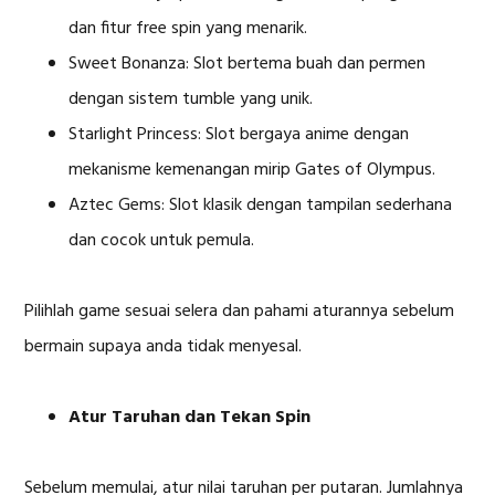
dan fitur free spin yang menarik.
Sweet Bonanza: Slot bertema buah dan permen
dengan sistem tumble yang unik.
Starlight Princess: Slot bergaya anime dengan
mekanisme kemenangan mirip Gates of Olympus.
Aztec Gems: Slot klasik dengan tampilan sederhana
dan cocok untuk pemula.
Pilihlah game sesuai selera dan pahami aturannya sebelum
bermain supaya anda tidak menyesal.
Atur Taruhan dan Tekan Spin
Sebelum memulai, atur nilai taruhan per putaran. Jumlahnya