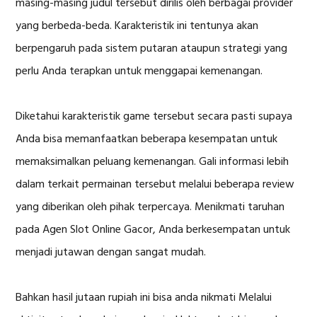
masing-masing judul tersebut dirilis oleh berbagai provider
yang berbeda-beda. Karakteristik ini tentunya akan
berpengaruh pada sistem putaran ataupun strategi yang
perlu Anda terapkan untuk menggapai kemenangan.
Diketahui karakteristik game tersebut secara pasti supaya
Anda bisa memanfaatkan beberapa kesempatan untuk
memaksimalkan peluang kemenangan. Gali informasi lebih
dalam terkait permainan tersebut melalui beberapa review
yang diberikan oleh pihak terpercaya. Menikmati taruhan
pada Agen Slot Online Gacor, Anda berkesempatan untuk
menjadi jutawan dengan sangat mudah.
Bahkan hasil jutaan rupiah ini bisa anda nikmati Melalui