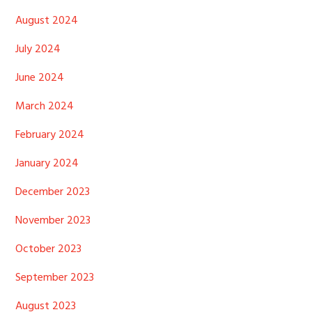
August 2024
July 2024
June 2024
March 2024
February 2024
January 2024
December 2023
November 2023
October 2023
September 2023
August 2023