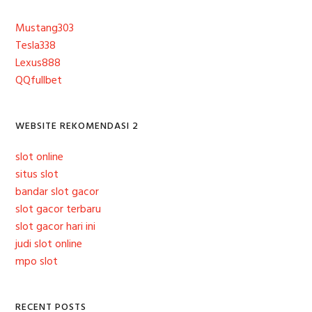
Mustang303
Tesla338
Lexus888
QQfullbet
WEBSITE REKOMENDASI 2
slot online
situs slot
bandar slot gacor
slot gacor terbaru
slot gacor hari ini
judi slot online
mpo slot
RECENT POSTS