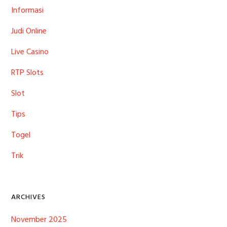
Informasi
Judi Online
Live Casino
RTP Slots
Slot
Tips
Togel
Trik
ARCHIVES
November 2025