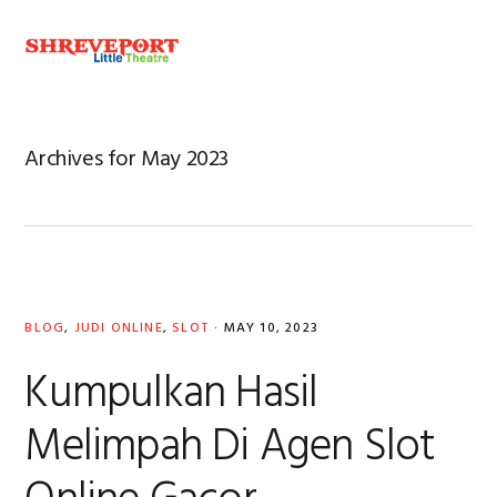
Skip
Skip
Skip
to
to
to
MENU
primary
main
primary
navigation
content
sidebar
Archives for May 2023
BLOG
,
JUDI ONLINE
,
SLOT
·
MAY 10, 2023
Kumpulkan Hasil
Melimpah Di Agen Slot