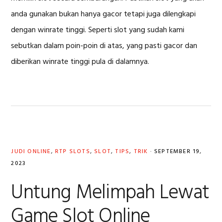
anda gunakan bukan hanya gacor tetapi juga dilengkapi
dengan winrate tinggi. Seperti slot yang sudah kami
sebutkan dalam poin-poin di atas, yang pasti gacor dan
diberikan winrate tinggi pula di dalamnya.
JUDI ONLINE
,
RTP SLOTS
,
SLOT
,
TIPS
,
TRIK
·
SEPTEMBER 19,
2023
Untung Melimpah Lewat
Game Slot Online