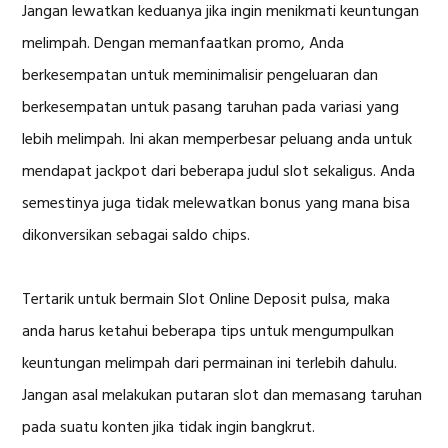
Jangan lewatkan keduanya jika ingin menikmati keuntungan
melimpah. Dengan memanfaatkan promo, Anda
berkesempatan untuk meminimalisir pengeluaran dan
berkesempatan untuk pasang taruhan pada variasi yang
lebih melimpah. Ini akan memperbesar peluang anda untuk
mendapat jackpot dari beberapa judul slot sekaligus. Anda
semestinya juga tidak melewatkan bonus yang mana bisa
dikonversikan sebagai saldo chips.
Tertarik untuk bermain Slot Online Deposit pulsa, maka
anda harus ketahui beberapa tips untuk mengumpulkan
keuntungan melimpah dari permainan ini terlebih dahulu.
Jangan asal melakukan putaran slot dan memasang taruhan
pada suatu konten jika tidak ingin bangkrut.