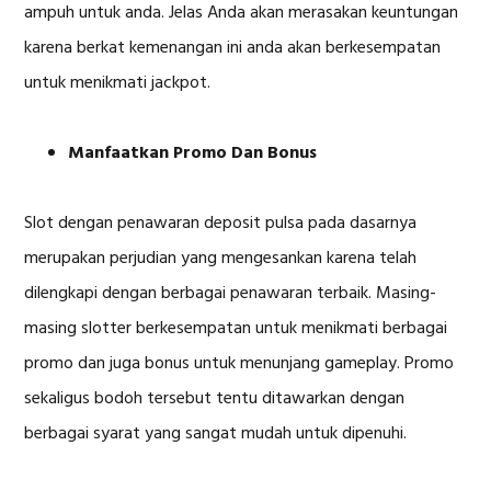
ampuh untuk anda. Jelas Anda akan merasakan keuntungan
karena berkat kemenangan ini anda akan berkesempatan
untuk menikmati jackpot.
Manfaatkan Promo Dan Bonus
Slot dengan penawaran deposit pulsa pada dasarnya
merupakan perjudian yang mengesankan karena telah
dilengkapi dengan berbagai penawaran terbaik. Masing-
masing slotter berkesempatan untuk menikmati berbagai
promo dan juga bonus untuk menunjang gameplay. Promo
sekaligus bodoh tersebut tentu ditawarkan dengan
berbagai syarat yang sangat mudah untuk dipenuhi.