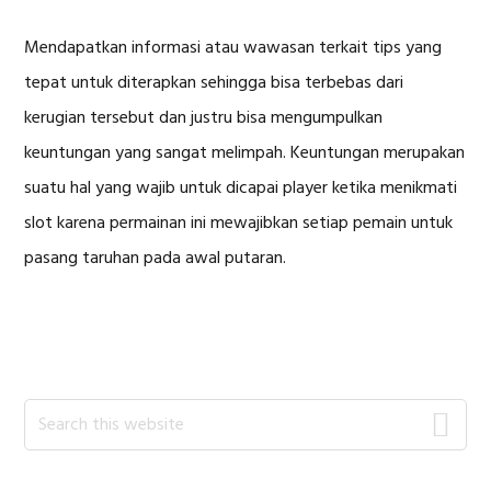
Mendapatkan informasi atau wawasan terkait tips yang
tepat untuk diterapkan sehingga bisa terbebas dari
kerugian tersebut dan justru bisa mengumpulkan
keuntungan yang sangat melimpah. Keuntungan merupakan
suatu hal yang wajib untuk dicapai player ketika menikmati
slot karena permainan ini mewajibkan setiap pemain untuk
pasang taruhan pada awal putaran.
Primary
Search
this
Sidebar
website