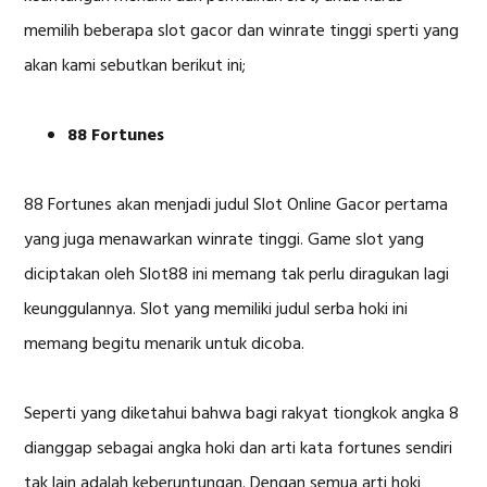
memilih beberapa slot gacor dan winrate tinggi sperti yang
akan kami sebutkan berikut ini;
88 Fortunes
88 Fortunes akan menjadi judul Slot Online Gacor pertama
yang juga menawarkan winrate tinggi. Game slot yang
diciptakan oleh Slot88 ini memang tak perlu diragukan lagi
keunggulannya. Slot yang memiliki judul serba hoki ini
memang begitu menarik untuk dicoba
.
Seperti yang diketahui bahwa bagi rakyat tiongkok angka 8
dianggap sebagai angka hoki dan arti kata fortunes sendiri
tak lain adalah keberuntungan. Dengan semua arti hoki