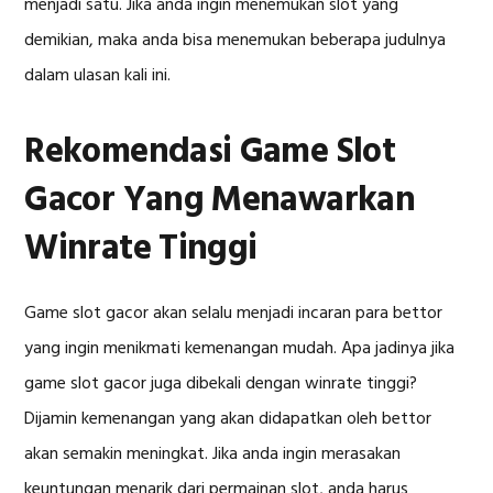
menjadi satu. Jika anda ingin menemukan slot yang
demikian, maka anda bisa menemukan beberapa judulnya
dalam ulasan kali ini.
Rekomendasi Game Slot
Gacor Yang Menawarkan
Winrate Tinggi
Game slot gacor akan selalu menjadi incaran para bettor
yang ingin menikmati kemenangan mudah. Apa jadinya jika
game slot gacor juga dibekali dengan winrate tinggi?
Dijamin kemenangan yang akan didapatkan oleh bettor
akan semakin meningkat.
Jika anda ingin merasakan
keuntungan menarik dari permainan slot, anda harus