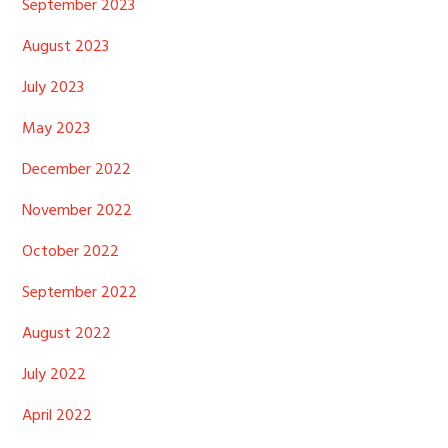
September 2023
August 2023
July 2023
May 2023
December 2022
November 2022
October 2022
September 2022
August 2022
July 2022
April 2022