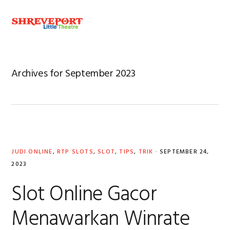
Skip
Skip
Skip
to
to
to
MENU
primary
main
primary
navigation
content
sidebar
Archives for September 2023
JUDI ONLINE
,
RTP SLOTS
,
SLOT
,
TIPS
,
TRIK
·
SEPTEMBER 24,
2023
Slot Online Gacor
Menawarkan Winrate