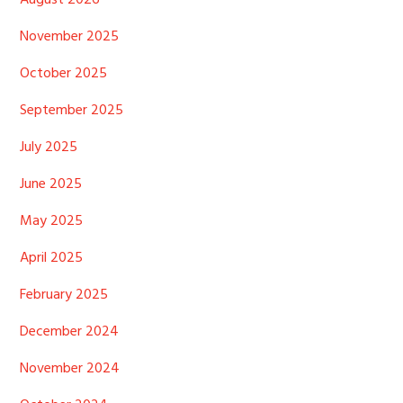
November 2025
October 2025
September 2025
July 2025
June 2025
May 2025
April 2025
February 2025
December 2024
November 2024