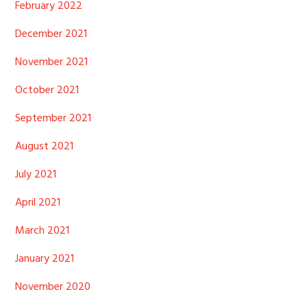
February 2022
December 2021
November 2021
October 2021
September 2021
August 2021
July 2021
April 2021
March 2021
January 2021
November 2020