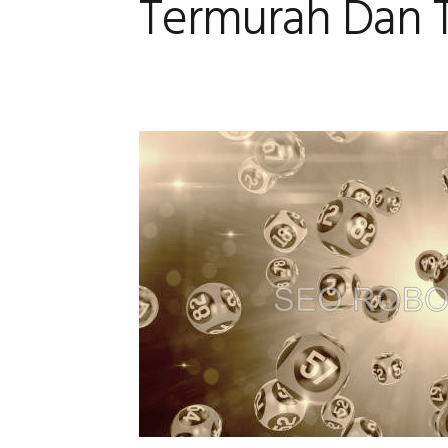
Termurah Dan 