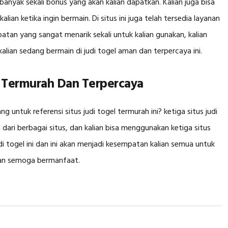
anyak sekali bonus yang akan kalian dapatkan. Kalian juga bisa
an ketika ingin bermain. Di situs ini juga telah tersedia layanan
atan yang sangat menarik sekali untuk kalian gunakan, kalian
kalian sedang bermain di judi togel aman dan terpercaya ini.
el Termurah Dan Terpercaya
g untuk referensi situs judi togel termurah ini? ketiga situs judi
ih dari berbagai situs, dan kalian bisa menggunakan ketiga situs
di togel ini dan ini akan menjadi kesempatan kalian semua untuk
 dan semoga bermanfaat.