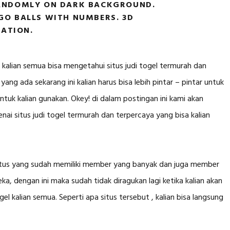
RANDOMLY ON DARK BACKGROUND.
GO BALLS WITH NUMBERS. 3D
RATION.
k kalian semua bisa mengetahui situs judi togel termurah dan
 yang ada sekarang ini kalian harus bisa lebih pintar – pintar untuk
tuk kalian gunakan. Okey! di dalam postingan ini kami akan
i situs judi togel termurah dan terpercaya yang bisa kalian
 situs yang sudah memiliki member yang banyak dan juga member
eka, dengan ini maka sudah tidak diragukan lagi ketika kalian akan
gel kalian semua. Seperti apa situs tersebut , kalian bisa langsung