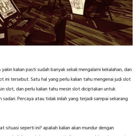
ya yakin kalian pasti sudah banyak sekali mengalami kekalahan, dan
t ini tersebut. Satu hal yang perlu kalian tahu mengenai judi slot
n slot, dan perlu kalian tahu mesin slot diciptakan untuk
 sadari. Percaya atau tidak inilah yang terjadi sampai sekarang
hat situasi seperti ini? apakah kalian akan mundur dengan