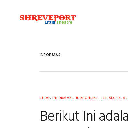
Skip
Skip
Skip
to
to
to
primary
main
primary
navigation
content
sidebar
INFORMASI
BLOG
,
INFORMASI
,
JUDI ONLINE
,
RTP SLOTS
,
S
Berikut Ini adal