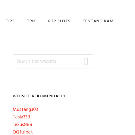
TIPS
TRIK
RTP SLOTS
TENTANG KAMI
Primary
Search
this
website
Sidebar
WEBSITE REKOMENDASI 1
S
Mustang303
Tesla338
Lexus888
QQfullbet