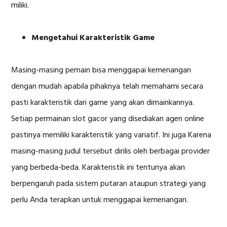
miliki.
Mengetahui Karakteristik Game
Masing-masing pemain bisa menggapai kemenangan
dengan mudah apabila pihaknya telah memahami secara
pasti karakteristik dari game yang akan dimainkannya.
Setiap permainan slot gacor yang disediakan agen online
pastinya memiliki karakteristik yang variatif. Ini juga Karena
masing-masing judul tersebut dirilis oleh berbagai provider
yang berbeda-beda. Karakteristik ini tentunya akan
berpengaruh pada sistem putaran ataupun strategi yang
perlu Anda terapkan untuk menggapai kemenangan.