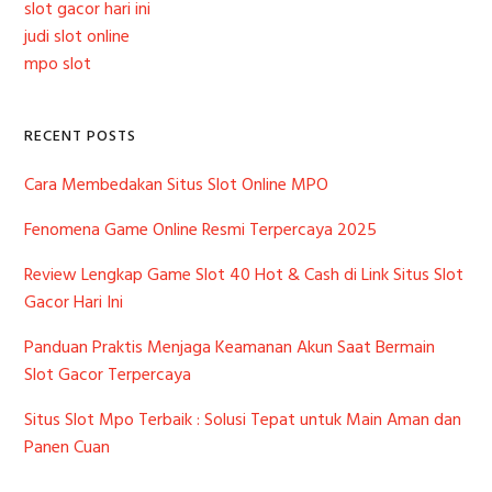
slot gacor hari ini
judi slot online
mpo slot
RECENT POSTS
Cara Membedakan Situs Slot Online MPO
Fenomena Game Online Resmi Terpercaya 2025
Review Lengkap Game Slot 40 Hot & Cash di Link Situs Slot
Gacor Hari Ini
Panduan Praktis Menjaga Keamanan Akun Saat Bermain
Slot Gacor Terpercaya
Situs Slot Mpo Terbaik : Solusi Tepat untuk Main Aman dan
Panen Cuan