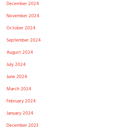
December 2024
November 2024
October 2024
September 2024
August 2024
July 2024
June 2024
March 2024
February 2024
January 2024
December 2023