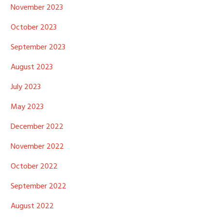
November 2023
October 2023
September 2023
August 2023
July 2023
May 2023
December 2022
November 2022
October 2022
September 2022
August 2022