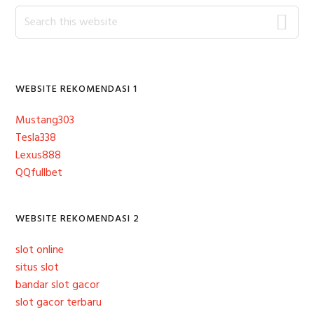
Primary
Search
this
Sidebar
website
WEBSITE REKOMENDASI 1
Mustang303
Tesla338
Lexus888
QQfullbet
WEBSITE REKOMENDASI 2
slot online
situs slot
bandar slot gacor
slot gacor terbaru