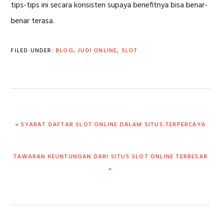
tips-tips ini secara konsisten supaya benefitnya bisa benar-
benar terasa.
FILED UNDER:
BLOG
,
JUDI ONLINE
,
SLOT
PREVIOUS
« SYARAT DAFTAR SLOT ONLINE DALAM SITUS TERPERCAYA
POST:
NEXT
TAWARAN KEUNTUNGAN DARI SITUS SLOT ONLINE TERBESAR
POST:
»