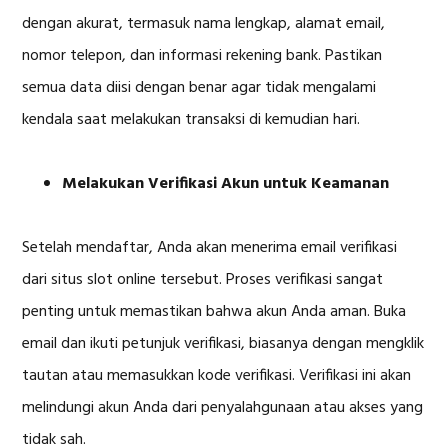
dengan akurat, termasuk nama lengkap, alamat email,
nomor telepon, dan informasi rekening bank. Pastikan
semua data diisi dengan benar agar tidak mengalami
kendala saat melakukan transaksi di kemudian hari.
Melakukan Verifikasi Akun untuk Keamanan
Setelah mendaftar, Anda akan menerima email verifikasi
dari situs slot online tersebut. Proses verifikasi sangat
penting untuk memastikan bahwa akun Anda aman. Buka
email dan ikuti petunjuk verifikasi, biasanya dengan mengklik
tautan atau memasukkan kode verifikasi. Verifikasi ini akan
melindungi akun Anda dari penyalahgunaan atau akses yang
tidak sah.