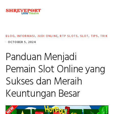
Skip
Skip
Skip
to
to
to
MENU
primary
main
primary
navigation
content
sidebar
BLOG
,
INFORMASI
,
JUDI ONLINE
,
RTP SLOTS
,
SLOT
,
TIPS
,
TRIK
·
OCTOBER 5, 2024
Panduan Menjadi
Pemain Slot Online yang
Sukses dan Meraih
Keuntungan Besar