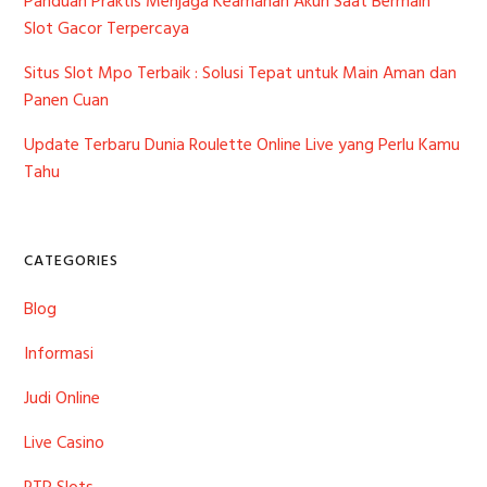
Panduan Praktis Menjaga Keamanan Akun Saat Bermain
Slot Gacor Terpercaya
Situs Slot Mpo Terbaik : Solusi Tepat untuk Main Aman dan
Panen Cuan
Update Terbaru Dunia Roulette Online Live yang Perlu Kamu
Tahu
CATEGORIES
Blog
Informasi
Judi Online
Live Casino