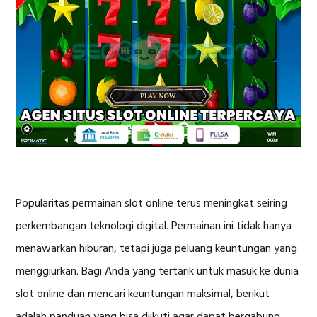
Popularitas permainan slot online terus meningkat seiring
perkembangan teknologi digital. Permainan ini tidak hanya
menawarkan hiburan, tetapi juga peluang keuntungan yang
menggiurkan. Bagi Anda yang tertarik untuk masuk ke dunia
slot online dan mencari keuntungan maksimal, berikut