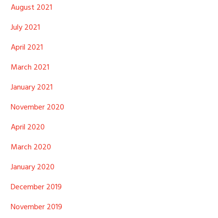
August 2021
July 2021
April 2021
March 2021
January 2021
November 2020
April 2020
March 2020
January 2020
December 2019
November 2019