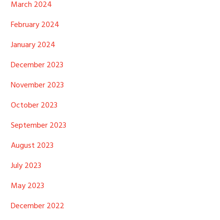
March 2024
February 2024
January 2024
December 2023
November 2023
October 2023
September 2023
August 2023
July 2023
May 2023
December 2022