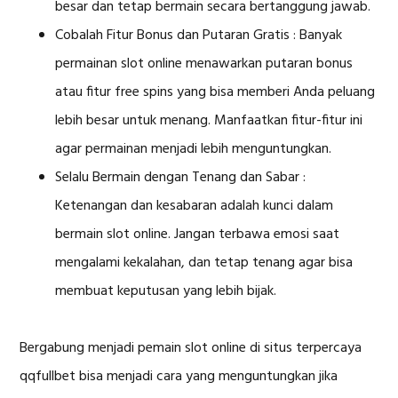
besar dan tetap bermain secara bertanggung jawab.
Cobalah Fitur Bonus dan Putaran Gratis : Banyak
permainan slot online menawarkan putaran bonus
atau fitur free spins yang bisa memberi Anda peluang
lebih besar untuk menang. Manfaatkan fitur-fitur ini
agar permainan menjadi lebih menguntungkan.
Selalu Bermain dengan Tenang dan Sabar :
Ketenangan dan kesabaran adalah kunci dalam
bermain slot online. Jangan terbawa emosi saat
mengalami kekalahan, dan tetap tenang agar bisa
membuat keputusan yang lebih bijak.
Bergabung menjadi pemain slot online di situs terpercaya
qqfullbet
bisa menjadi cara yang menguntungkan jika