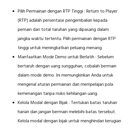
Pilih Permainan dengan RTP Tinggi : Return to Player
(RTP) adalah persentase pengembalian kepada
pemain dari total taruhan yang dipasang dalam
jangka waktu tertentu. Pilih permainan dengan RTP
tinggi untuk meningkatkan peluang menang.
Manfaatkan Mode Demo untuk Berlatih : Sebelum
bertaruh dengan uang sungguhan, cobalah bermain
dalam mode demo. Ini memungkinkan Anda untuk
mengenal aturan permainan dan mempelajari pola
kemenangan tanpa risiko kehilangan uang.
Kelola Modal dengan Bijak : Tentukan batas taruhan
harian dan jangan bermain melebihi batas tersebut.
Kelola modal dengan bijak untuk menghindari kerugian