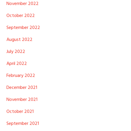
November 2022
October 2022
September 2022
August 2022
July 2022
April 2022
February 2022
December 2021
November 2021
October 2021
September 2021