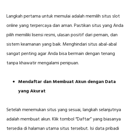
Langkah pertama untuk memulai adalah memilih situs slot
online yang terpercaya dan aman. Pastikan situs yang Anda
pilih memiliki lisensi resmi, ulasan positif dari pemain, dan
sistem keamanan yang baik. Menghindari situs abal-abal
sangat penting agar Anda bisa bermain dengan tenang
tanpa khawatir mengalami penipuan.
Mendaftar dan Membuat Akun dengan Data
yang Akurat
Setelah menemukan situs yang sesuai, langkah selanjutnya
adalah membuat akun. Klik tombol “Daftar” yang biasanya
tersedia di halaman utama situs tersebut. Isi data pribadi